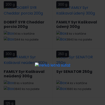
200 g
300 g
DOBRÝ SYR Cheddar
FAMILY Syr Kaškaval
porcia 200g
údený 300g
14 ks v kartóne
8 ks v kartóne
1344 ks na palete
3840 ks na palete
300 g
250 g
FAMILY Syr Kaškaval
Syr SENATOR 250g
neúdený 300g
8 ks v kartóne
14 ks v kartóne
3840 ks na palete
1680 ks na palete
125 g