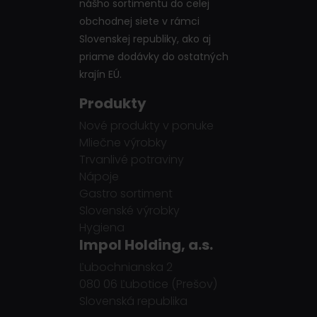
nášho sortimentu do celej
obchodnej siete v rámci
Slovenskej republiky, ako aj
priame dodávky do ostatných
krajín EÚ.
Produkty
Nové produkty v ponuke
Mliečne výrobky
Trvanlivé potraviny
Nápoje
Gastro sortiment
Slovenské výrobky
Hygiena
Impol Holding, a.s.
Ľubochnianska 2
080 06 Ľubotice (Prešov)
Slovenská republika