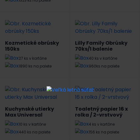
1323 ks na palete
Kozmetické obrúsky
Lilly Family Obrúsky
150ks
70ks/1 balenie
27 ks v kartóne
40 ks v kartóne
1890 ks na palete
960ks na palete
Kuchynské utierky
Toaletný papier 16 x
Max Universal
rolka / 2-vrstvový
10 ks v kartóne
4 ks v kartóne
440 ks na palete
156 ks na palete