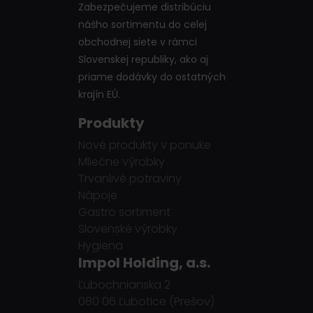
Zabezpečujeme distribúciu
nášho sortimentu do celej
obchodnej siete v rámci
Slovenskej republiky, ako aj
priame dodávky do ostatných
krajín EÚ.
Produkty
Nové produkty v ponuke
Mliečne výrobky
Trvanlivé potraviny
Nápoje
Gastro sortiment
Slovenské výrobky
Hygiena
Impol Holding, a.s.
Ľubochnianska 2
080 06 Ľubotice (Prešov)