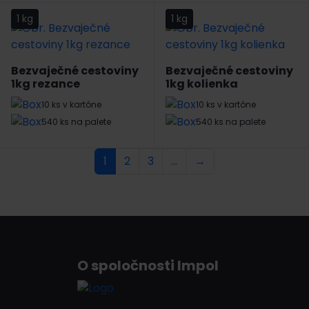
1 kg
1 kg
Bezvaječné cestoviny
Bezvaječné cestoviny
1kg rezance
1kg kolienka
10 ks v kartóne
10 ks v kartóne
540 ks na palete
540 ks na palete
1
2
3
…
→
O spoločnosti Impol