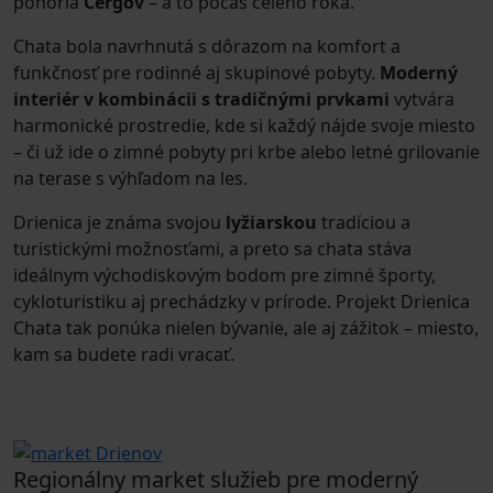
pohoria
Čergov
– a to počas celého roka.
Chata bola navrhnutá s dôrazom na komfort a
funkčnosť pre rodinné aj skupinové pobyty.
Moderný
interiér
v kombinácii s tradičnými prvkami
vytvára
harmonické prostredie, kde si každý nájde svoje miesto
– či už ide o zimné pobyty pri krbe alebo letné grilovanie
na terase s výhľadom na les.
Drienica je známa svojou
lyžiarskou
tradíciou a
turistickými možnosťami, a preto sa chata stáva
ideálnym východiskovým bodom pre zimné športy,
cykloturistiku aj prechádzky v prírode. Projekt Drienica
Chata tak ponúka nielen bývanie, ale aj zážitok – miesto,
kam sa budete radi vracať.
Regionálny market služieb pre moderný