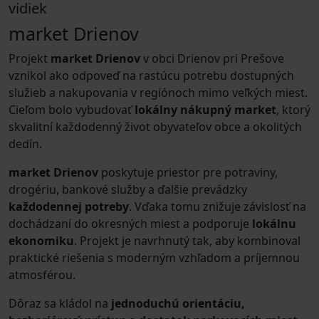
vidiek
market Drienov
Projekt
market Drienov
v obci Drienov pri Prešove
vznikol ako odpoveď na rastúcu potrebu dostupných
služieb a nakupovania v regiónoch mimo veľkých miest.
Cieľom bolo vybudovať
lokálny nákupný market
, ktorý
skvalitní každodenný život obyvateľov obce a okolitých
dedín.
market Drienov
poskytuje priestor pre potraviny,
drogériu, bankové služby a ďalšie prevádzky
každodennej potreby
. Vďaka tomu znižuje závislosť na
dochádzaní do okresných miest a podporuje
lokálnu
ekonomiku
. Projekt je navrhnutý tak, aby kombinoval
praktické riešenia s moderným vzhľadom a príjemnou
atmosférou.
Dôraz sa kládol na
jednoduchú orientáciu,