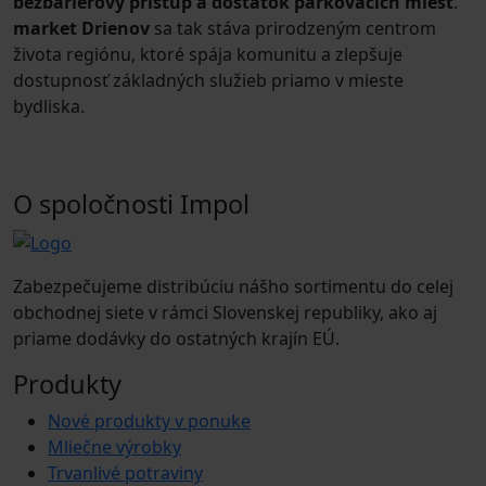
bezbariérový prístup a dostatok parkovacích miest
.
market Drienov
sa tak stáva prirodzeným centrom
života regiónu, ktoré spája komunitu a zlepšuje
dostupnosť základných služieb priamo v mieste
bydliska.
O spoločnosti Impol
Zabezpečujeme distribúciu nášho sortimentu do celej
obchodnej siete v rámci Slovenskej republiky, ako aj
priame dodávky do ostatných krajín EÚ.
Produkty
Nové produkty v ponuke
Mliečne výrobky
Trvanlivé potraviny