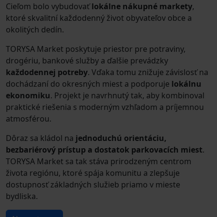
Cieľom bolo vybudovať
lokálne nákupné markety
,
ktoré skvalitní každodenný život obyvateľov obce a
okolitých dedín.
TORYSA Market poskytuje priestor pre potraviny,
drogériu, bankové služby a ďalšie prevádzky
každodennej potreby
. Vďaka tomu znižuje závislosť na
dochádzaní do okresných miest a podporuje
lokálnu
ekonomiku
. Projekt je navrhnutý tak, aby kombinoval
praktické riešenia s moderným vzhľadom a príjemnou
atmosférou.
Dôraz sa kládol na
jednoduchú orientáciu,
bezbariérový prístup a dostatok parkovacích miest
.
TORYSA Market sa tak stáva prirodzeným centrom
života regiónu, ktoré spája komunitu a zlepšuje
dostupnosť základných služieb priamo v mieste
bydliska.