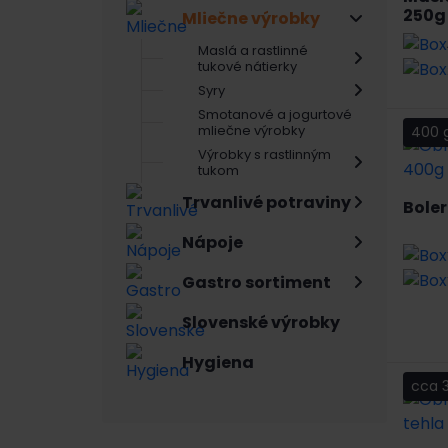
250g
Mliečne výrobky
Maslá a rastlinné
tukové nátierky
Syry
Smotanové a jogurtové
mliečne výrobky
400 
Výrobky s rastlinným
tukom
Trvanlivé potraviny
Boler
Nápoje
Gastro sortiment
Slovenské výrobky
Hygiena
cca 3