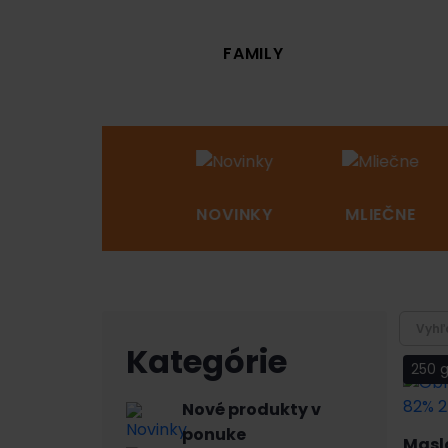
 DVOR
FAMILY
HYGIENA
NOVINKY
MLIEČNE
Kategórie
250 
Nové produkty v
ponuke
Masl