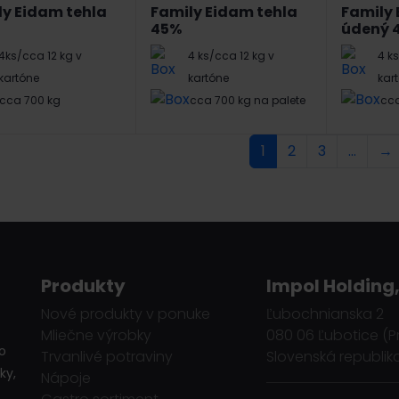
ly Eidam tehla
Family Eidam tehla
Family 
45%
údený 
4ks/cca 12 kg v
4 ks/cca 12 kg v
4 k
kartóne
kartóne
kar
cca 700 kg
cca 700 kg na palete
cca
1
2
3
…
→
Produkty
Impol Holding,
Nové produkty v ponuke
Ľubochnianska 2
Mliečne výrobky
080 06 Ľubotice (P
o
Trvanlivé potraviny
Slovenská republik
ky,
Nápoje