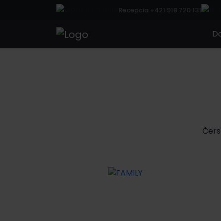
Recepcia +421 918 720 131
D
Čers