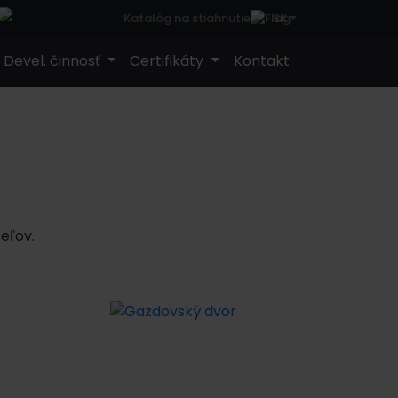
SK
Katalóg na stiahnutie
Devel. činnosť
Certifikáty
Kontakt
eľov.