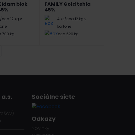
Eidam blok
FAMILY Gold tehla
45%
45%
s/cca 12 kg v
4 ks/cca 12 kg v
tóne
kartóne
 700 kg
cca 620 kg
 a.s.
Sociálne siete
rešov)
Odkazy
a
Novinky