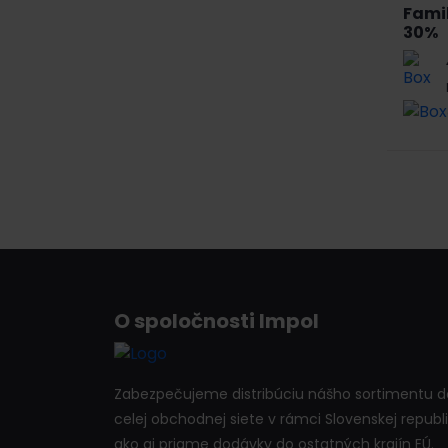
Fami
30%
O spoločnosti Impol
Zabezpečujeme distribúciu nášho sortimentu d
celej obchodnej siete v rámci Slovenskej republi
ako aj priame dodávky do ostatných krajín EÚ.