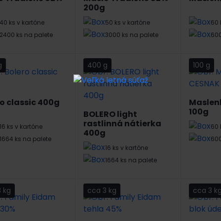
200g
40 ks v kartóne
50 ks v kartóne
60 
2400 ks na palete
3000 ks na palete
600
g
400 g
100 g
o classic 400g
Maslen
100g
BOLERO light
rastlinná nátierka
16 ks v kartóne
60 
400g
1664 ks na palete
600
16 ks v kartóne
1664 ks na palete
 kg
cca 3 kg
cca 3 k