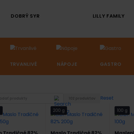
DOBRÝ SYR
LILLY FAMILY
TRVANLIVÉ
NÁPOJE
GASTRO
Reset
102 produktov
g
200 g
100 g
o Tradičné 82%
Maslo Tradičné 82%
Maslenk