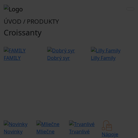
ÚVOD / PRODUKTY
Croissanty
FAMILY
Dobrý syr
Lilly Family
G
Novinky
Mliečne
Trvanlivé
G
Nápoje