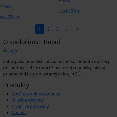
cca 620 kg
cca 700 kg
1
2
3
…
→
O spoločnosti Impol
Zabezpečujeme distribúciu nášho sortimentu do celej
obchodnej siete v rámci Slovenskej republiky, ako aj
priame dodávky do ostatných krajín EÚ.
Produkty
Nové produkty v ponuke
Mliečne výrobky
Trvanlivé potraviny
Nápoje