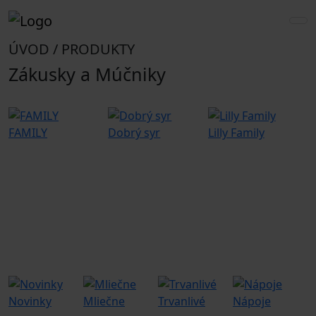
ÚVOD / PRODUKTY
Zákusky a Múčniky
FAMILY
Dobrý syr
Lilly Family
G
Novinky
Mliečne
Trvanlivé
Nápoje
G