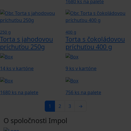
1680 ks na palete
250 g
400 g
Torta s jahodovou
Torta s čokoládovou
príchuťou 250g
príchuťou 400 g
14 ks v kartóne
9 ks v kartóne
1680 ks na palete
756 ks na palete
1
2
3
→
O spoločnosti Impol