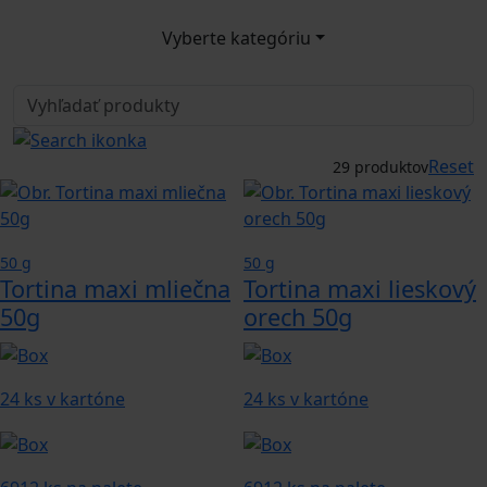
Vyberte kategóriu
Reset
29 produktov
50 g
50 g
Tortina maxi mliečna
Tortina maxi lieskový
50g
orech 50g
24 ks v kartóne
24 ks v kartóne