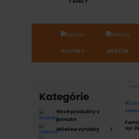
 DVOR
FAMILY
HYGIENA
NOVINKY
MLIEČNE
Kategórie
Nové produkty v
ponuke
Fami
syr 2
Mliečne výrobky