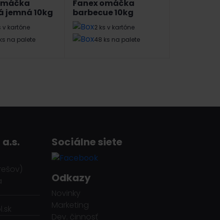
omáčka
Fanex omáčka
á jemná 10kg
barbecue 10kg
s v kartóne
2 ks v kartóne
ks na palete
48 ks na palete
 a.s.
Sociálne siete
rešov)
Odkazy
a
Novinky
Marketing
.sk
Dev. činnosť