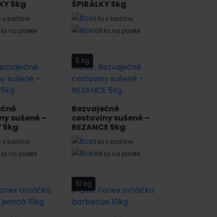
KY 5kg
ŠPIRÁLKY 5kg
s v kartóne
3 ks v kartóne
 ks na palete
108 ks na palete
5 kg
ečné
Bezvaječné
ny sušené –
cestoviny sušené –
Y 5kg
REZANCE 5kg
s v kartóne
3 ks v kartóne
 ks na palete
108 ks na palete
10 kg