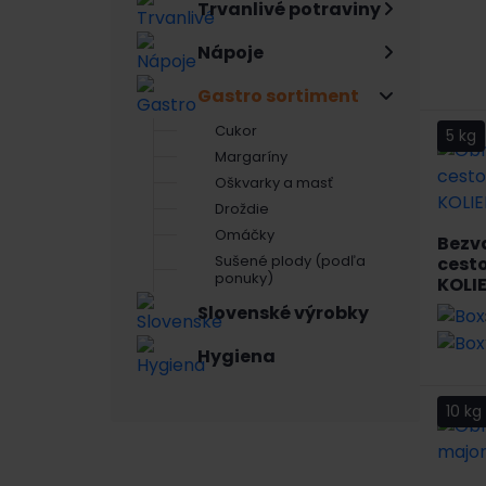
Trvanlivé potraviny
Nápoje
Gastro sortiment
Cukor
5 kg
Margaríny
Oškvarky a masť
Droždie
Omáčky
Bezv
Sušené plody (podľa
cesto
ponuky)
KOLI
Slovenské výrobky
Hygiena
10 kg