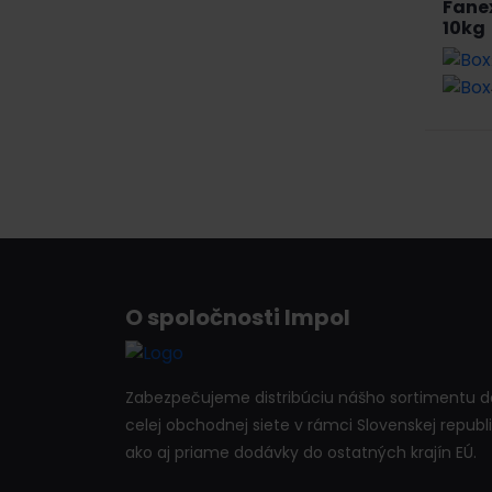
Fane
10kg
O spoločnosti Impol
Zabezpečujeme distribúciu nášho sortimentu d
celej obchodnej siete v rámci Slovenskej republi
ako aj priame dodávky do ostatných krajín EÚ.