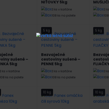
NIŤOVKY 5kg
MUŠLIČ
3 ks v kartóne
3 k
108 ks na palete
108
5 kg
5 kg
aječné
Bezvaječné
Bezvaj
viny sušené –
cestoviny sušené –
cestovi
ENKA 5kg
PENNE 5kg
FLIAČK
3 ks v kartóne
3 ks v kartóne
3 k
108 ks na palete
108 ks na palete
108
10 kg
10 kg