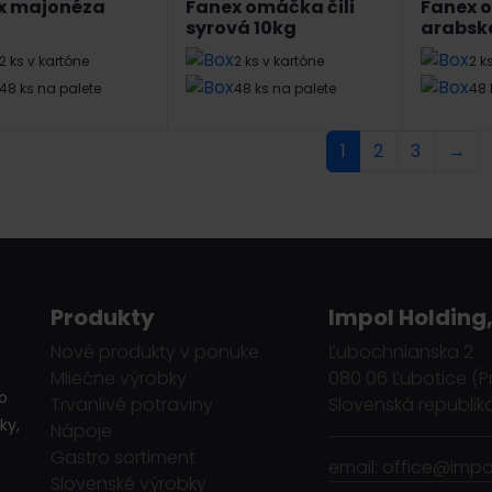
x majonéza
Fanex omáčka čili
Fanex 
syrová 10kg
arabsk
2 ks v kartóne
2 ks v kartóne
2 k
48 ks na palete
48 ks na palete
48 
1
2
3
→
Produkty
Impol Holding,
Nové produkty v ponuke
Ľubochnianska 2
Mliečne výrobky
080 06 Ľubotice (P
o
Trvanlivé potraviny
Slovenská republik
ky,
Nápoje
Gastro sortiment
email: office@impol
Slovenské výrobky