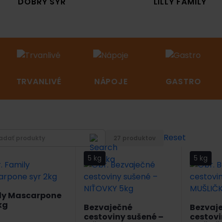
DOBRÝ SYR
LILLY FAMILY
TRVANLIVÉ
NÁPOJE
GASTRO
Reset
27 produktov
5 kg
5 kg
ly Mascarpone
kg
Bezvaječné
Bezvaj
cestoviny sušené –
cestovi