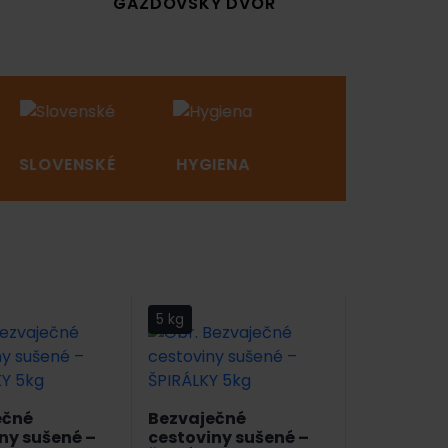
GAZDOVSKÝ DVOR
SLOVENSKÉ
HYGIENA
NOVINKY
5 kg
ečné
Bezvaječné
ny sušené –
cestoviny sušené –