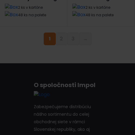
2 ks v kartóne
2 ks v kartóne
48 ks na palete
48 ks na palete
1
2
3
→
O spoločnosti Impol
Zabezpečujeme distribúciu
nášho sortimentu do celej
obchodnej siete v rámci
Slovenskej republiky, ako aj