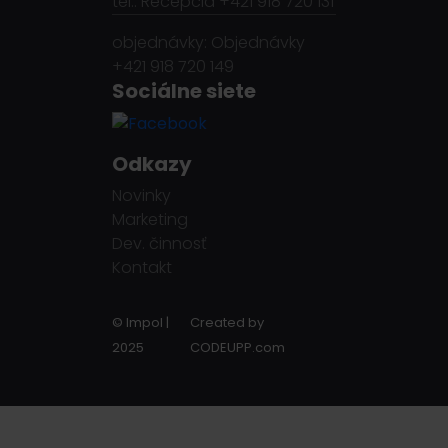
tel.: Recepcia +421 918 720 131
objednávky: Objednávky
+421 918 720 149
Sociálne siete
Odkazy
Novinky
Marketing
Dev. činnosť
Kontakt
© Impol |
Created by
2025
CODEUPP.com