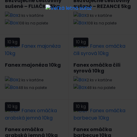
Bezvaječné cestoviny
Bezvaječné cestoviny
sušené – FLIAČKY 5kg
sušené – REZANCE 5kg
3 ks v kartóne
3 ks v kartóne
108 ks na palete
108 ks na palete
10 kg
10 kg
Fanex majonéza 10kg
Fanex omáčka čili
syrová 10kg
2 ks v kartóne
2 ks v kartóne
48 ks na palete
48 ks na palete
10 kg
10 kg
Fanex omáčka
Fanex omáčka
arabská jemná 10kg
barbecue 10kg