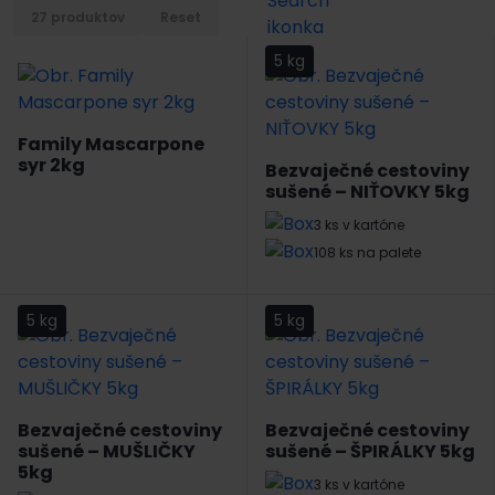
27 produktov
Reset
5 kg
Family Mascarpone
syr 2kg
Bezvaječné cestoviny
sušené – NIŤOVKY 5kg
3 ks v kartóne
108 ks na palete
5 kg
5 kg
Bezvaječné cestoviny
Bezvaječné cestoviny
sušené – MUŠLIČKY
sušené – ŠPIRÁLKY 5kg
5kg
3 ks v kartóne