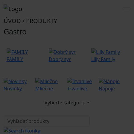
ÚVOD / PRODUKTY
Gastro
FAMILY
Dobrý syr
Lilly Family
r
Novinky
Mliečne
Trvanlivé
Nápoje
G
Vyberte kategóriu