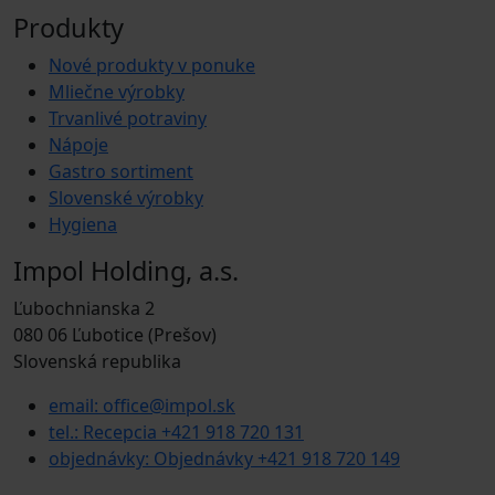
Produkty
Nové produkty v ponuke
Mliečne výrobky
Trvanlivé potraviny
Nápoje
Gastro sortiment
Slovenské výrobky
Hygiena
Impol Holding, a.s.
Ľubochnianska 2
080 06 Ľubotice (Prešov)
Slovenská republika
email: office@impol.sk
tel.: Recepcia +421 918 720 131
objednávky: Objednávky +421 918 720 149