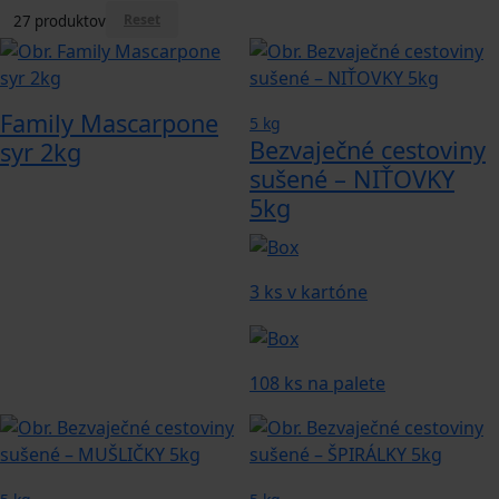
Reset
27 produktov
Family Mascarpone
5 kg
Bezvaječné cestoviny
syr 2kg
sušené – NIŤOVKY
5kg
3 ks v kartóne
108 ks na palete