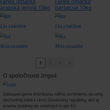
Fanex omáčka
Fanex omáčka
arabská jemná 10kg
barbecue 10kg
2 ks v kartóne
2 ks v kartóne
48 ks na palete
48 ks na palete
1
2
3
→
O spoločnosti Impol
Zabezpečujeme distribúciu nášho sortimentu do celej
obchodnej siete v rámci Slovenskej republiky, ako aj
priame dodávky do ostatných krajín EÚ.