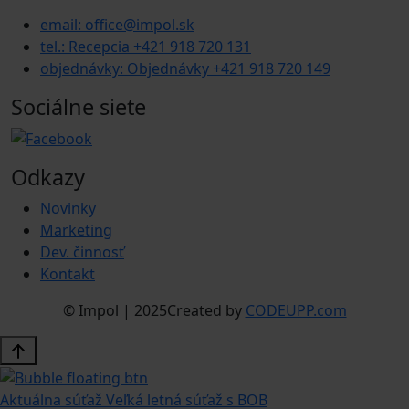
email: office@impol.sk
tel.: Recepcia +421 918 720 131
objednávky: Objednávky +421 918 720 149
Sociálne siete
Odkazy
Novinky
Marketing
Dev. činnosť
Kontakt
© Impol | 2025
Created by
CODEUPP.com
Aktuálna súťaž
Veľká letná súťaž s BOB