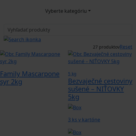
Vyberte kategóriu
Reset
27 produktov
Family Mascarpone
5 kg
Bezvaječné cestoviny
syr 2kg
sušené – NIŤOVKY
5kg
3 ks v kartóne