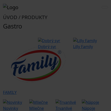
ÚVOD / PRODUKTY
Gastro
Dobrý syr
Lilly Family
G
FAMILY
Novinky
Mliečne
Trvanlivé
Nápoje
G