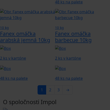
48 ks na palete
10 kg
10 kg
Fanex omáčka
Fanex omáčka
arabská jemná 10kg
barbecue 10kg
2 ks v kartóne
2 ks v kartóne
48 ks na palete
48 ks na palete
1
2
3
→
O spoločnosti Impol