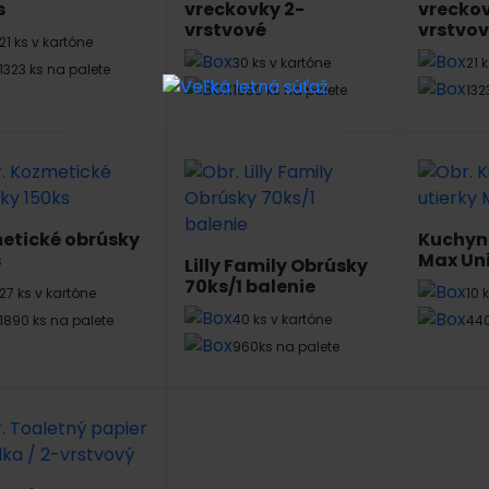
s
vreckovky 2-
vreckov
vrstvové
vrstvo
21 ks v kartóne
30 ks v kartóne
21 
1323 ks na palete
1680 ks na palete
132
etické obrúsky
Kuchyns
s
Max Uni
Lilly Family Obrúsky
70ks/1 balenie
27 ks v kartóne
10 
40 ks v kartóne
1890 ks na palete
440
960ks na palete