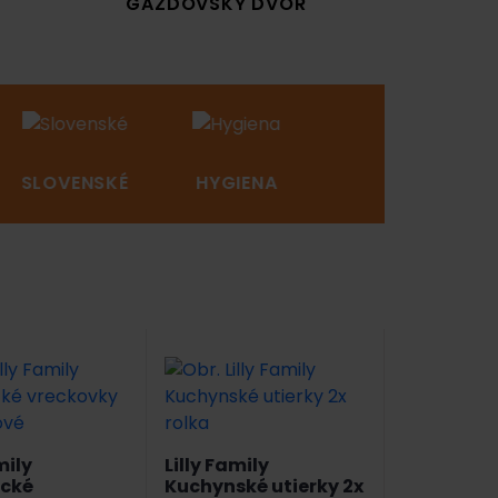
GAZDOVSKÝ DVOR
SLOVENSKÉ
HYGIENA
NOVINKY
mily
Lilly Family
ické
Kuchynské utierky 2x