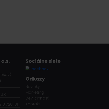
 a.s.
Sociálne siete
rešov)
Odkazy
a
Novinky
Marketing
.sk
Dev. činnosť
Kontakt
918 720 131