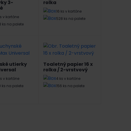
ky 3-
rolka
vé
16 ks v kartóne
ks v kartóne
528 ks na palete
3 ks na palete
ké utierky
Toaletný papier 16 x
versal
rolka / 2-vrstvový
ks v kartóne
4 ks v kartóne
 ks na palete
156 ks na palete