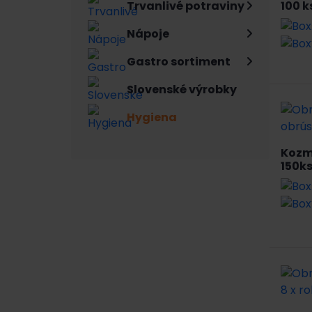
100 k
Trvanlivé potraviny
Nápoje
Gastro sortiment
Slovenské výrobky
Hygiena
Kozm
150k