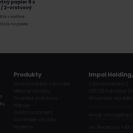
tný papier 8 x
 / 2-vrstvový
8 ks v kartóne
312 ks na palete
Produkty
Impol Holding,
Nové produkty v ponuke
Ľubochnianska 2
Mliečne výrobky
080 06 Ľubotice (P
o
Trvanlivé potraviny
Slovenská republik
ky,
Nápoje
Gastro sortiment
email: office@impol
Slovenské výrobky
Hygiena
tel.: Recepcia +421 