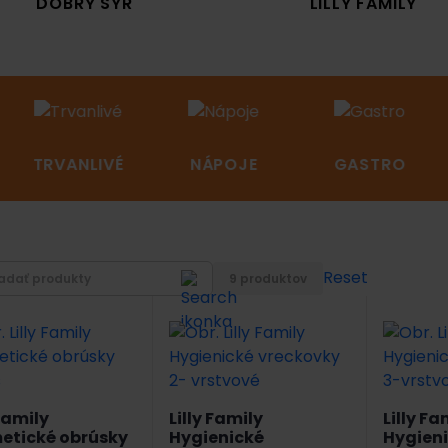
DOBRÝ SYR
LILLY FAMILY
TRVANLIVÉ
NÁPOJE
GASTRO
Reset
9 produktov
 Family
Lilly Family
Lilly Fa
etické obrúsky
Hygienické
Hygien