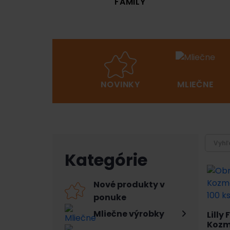
 DVOR
FAMILY
HYGIENA
NOVINKY
MLIEČNE
Kategórie
Nové produkty v
ponuke
Mliečne výrobky
Lilly
Kozm