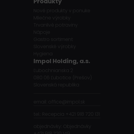
Produkty
Nové produkty v ponuke
Mliečne výrobky
Trvanlivé potraviny
Nápoje
Gastro sortiment
Slovenské výrobky
Hygiena
Impol Holding, a.s.
Ľubochnianska 2
080 06 Ľubotice (Prešov)
Slovenská republika
email: office@impol.sk
tel.: Recepcia +421 918 720 131
objednávky: Objednávky
+421 918 720 149