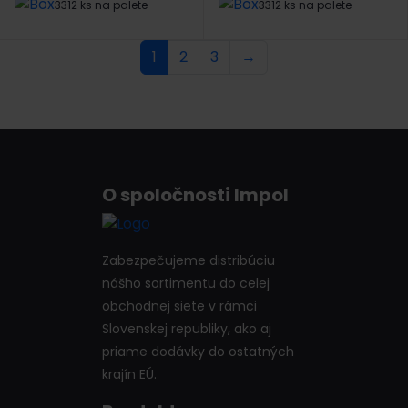
3312 ks na palete
3312 ks na palete
1
2
3
→
O spoločnosti Impol
Zabezpečujeme distribúciu
nášho sortimentu do celej
obchodnej siete v rámci
Slovenskej republiky, ako aj
priame dodávky do ostatných
krajín EÚ.