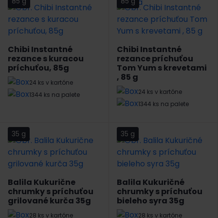
85 g
85 g
Chibi Instantné
Chibi Instantné
rezance s kuracou
rezance príchuťou
príchuťou, 85g
Tom Yum s krevetami
, 85 g
24 ks v kartóne
24 ks v kartóne
1344 ks na palete
1344 ks na palete
35 g
35 g
Balila Kukurične
Balila Kukuričné
chrumky s príchuťou
chrumky s príchuťou
grilované kurča 35g
bieleho syra 35g
28 ks v kartóne
28 ks v kartóne