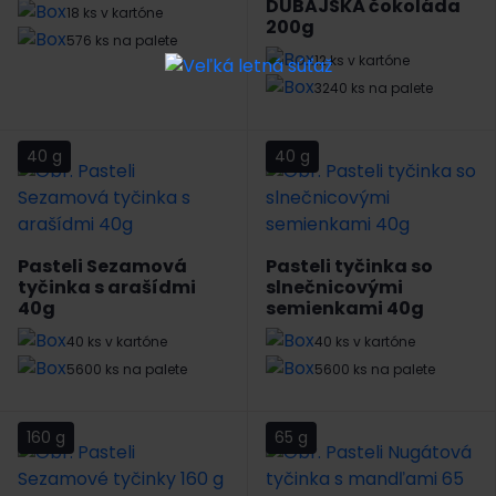
DUBAJSKÁ čokoláda
18 ks v kartóne
200g
576 ks na palete
12 ks v kartóne
3240 ks na palete
40 g
40 g
Pasteli Sezamová
Pasteli tyčinka so
tyčinka s arašídmi
slnečnicovými
40g
semienkami 40g
40 ks v kartóne
40 ks v kartóne
5600 ks na palete
5600 ks na palete
160 g
65 g