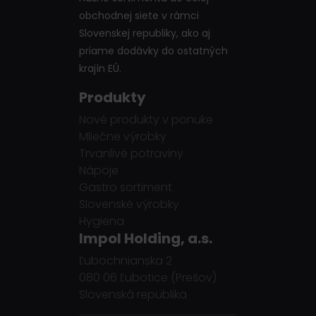
obchodnej siete v rámci
Slovenskej republiky, ako aj
priame dodávky do ostatných
krajín EÚ.
Produkty
Nové produkty v ponuke
Mliečne výrobky
Trvanlivé potraviny
Nápoje
Gastro sortiment
Slovenské výrobky
Hygiena
Impol Holding, a.s.
Ľubochnianska 2
080 06 Ľubotice (Prešov)
Slovenská republika