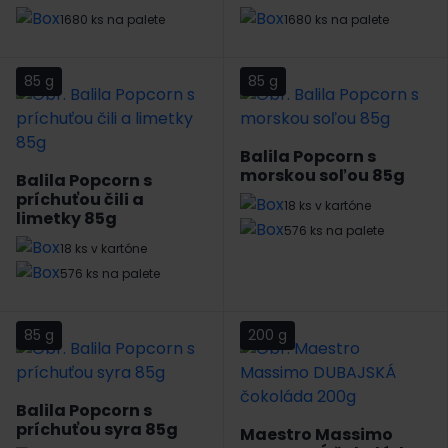
1680 ks na palete
1680 ks na palete
85 g
85 g
Balila Popcorn s
morskou soľou 85g
Balila Popcorn s
príchuťou čili a
18 ks v kartóne
limetky 85g
576 ks na palete
18 ks v kartóne
576 ks na palete
85 g
200 g
Balila Popcorn s
príchuťou syra 85g
Maestro Massimo