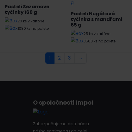
Pasteli Sezamové
tyčinky 160 g
Pasteli Nugátová
tyčinka s mandľami
20 ks v kartóne
65 g
1080 ks na palete
25 ks v kartóne
3500 ks na palete
1
2
3
→
O spoločnosti Impol
Zabezpečujeme distribúciu
nášho sortimentu do celej