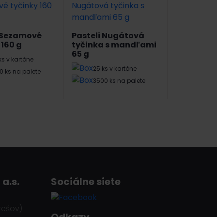
i Sezamové
Pasteli Nugátová
 160 g
tyčinka s mandľami
65 g
ks v kartóne
25 ks v kartóne
0 ks na palete
3500 ks na palete
 a.s.
Sociálne siete
rešov)
Odkazy