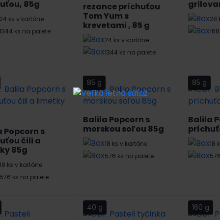
uťou, 85g
grilova
rezance príchuťou
Tom Yum s
24 ks v kartóne
28 
krevetami , 85 g
1344 ks na palete
168
24 ks v kartóne
1344 ks na palete
85 g
85 g
Balila Popcorn s
Balila 
morskou soľou 85g
príchuť
a Popcorn s
uťou čili a
18 ks v kartóne
18 
tky 85g
576 ks na palete
576
18 ks v kartóne
576 ks na palete
40 g
160 g