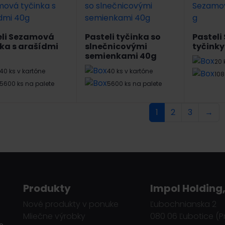
eli Sezamová
Pasteli tyčinka so
Pastel
ka s arašídmi
slnečnicovými
tyčinky
semienkami 40g
20 
40 ks v kartóne
40 ks v kartóne
108
5600 ks na palete
5600 ks na palete
1
2
3
→
Produkty
Impol Holding,
Nové produkty v ponuke
Ľubochnianska 2
Mliečne výrobky
080 06 Ľubotice (P
o