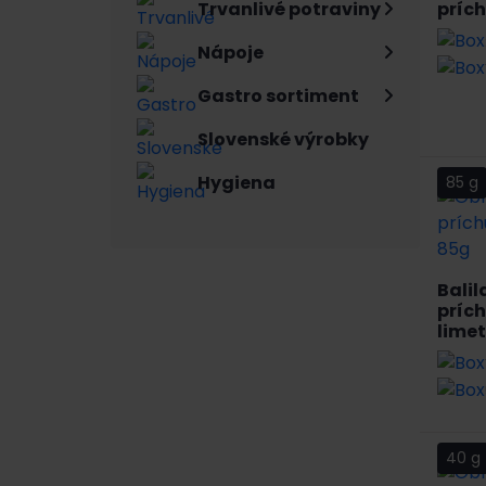
prích
Trvanlivé potraviny
Nápoje
Gastro sortiment
Slovenské výrobky
Hygiena
85 g
Balil
prích
lime
40 g