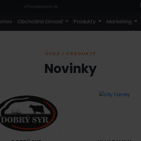
office@impol.sk
omov
Obchodná činnosť
Produkty
Marketing
ÚVOD / PRODUKTY
Novinky