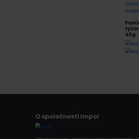
Past
tyčin
40g
O spoločnosti Impol
Zabezpečujeme distribúciu nášho sortimentu d