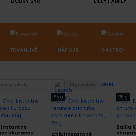
DOBRÝ SYR
LILLY FAMILY
TRVANLIVÉ
NÁPOJE
GASTRO
Reset
32 produktov
85 g
35 g
 Instantné
Balila 
nce s kuracou
chrumky
Chibi Instantné