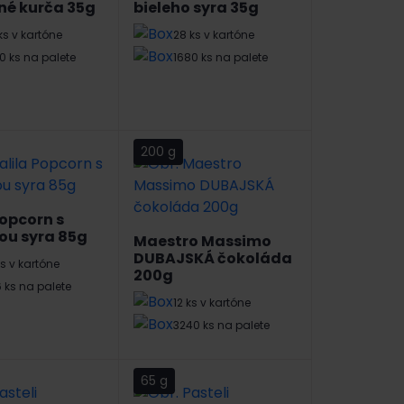
né kurča 35g
bieleho syra 35g
ks v kartóne
28 ks v kartóne
0 ks na palete
1680 ks na palete
200 g
Popcorn s
ou syra 85g
Maestro Massimo
DUBAJSKÁ čokoláda
ks v kartóne
200g
 ks na palete
12 ks v kartóne
3240 ks na palete
65 g