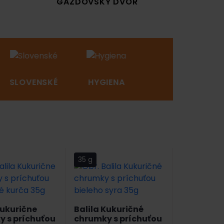
GAZDOVSKÝ DVOR
SLOVENSKÉ
HYGIENA
NOVINKY
35 g
Kukurične
Balila Kukuričné
 s príchuťou
chrumky s príchuťou