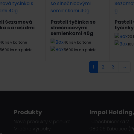
eli Sezamová
Pasteli tyčinka so
Pastel
ka s arašídmi
slnečnicovými
tyčinky
semienkami 40g
20 
40 ks v kartóne
40 ks v kartóne
108
5600 ks na palete
5600 ks na palete
1
2
3
→
Produkty
Impol Holding,
Nové produkty v ponuke
Ľubochnianska 2
Mliečne výrobky
080 06 Ľubotice (P
o