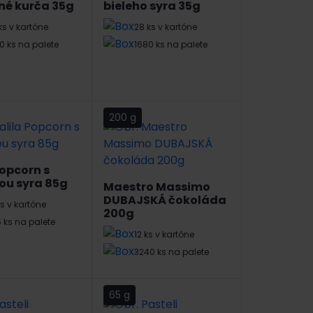
né kurča 35g
bieleho syra 35g
ks v kartóne
28 ks v kartóne
0 ks na palete
1680 ks na palete
200 g
Popcorn s
ou syra 85g
Maestro Massimo
DUBAJSKÁ čokoláda
ks v kartóne
200g
 ks na palete
12 ks v kartóne
3240 ks na palete
65 g