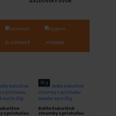
GAZDOVSKÝ DVOR
SLOVENSKÉ
HYGIENA
NOVINKY
35 g
Kukurične
Balila Kukuričné
 s príchuťou
chrumky s príchuťou