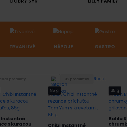
DOBRÝ SYR
LILLY FAMILY
TRVANLIVÉ
NÁPOJE
GASTRO
Reset
32 produktov
85 g
35 g
 Instantné
Balila 
nce s kuracou
chrumky
Chibi Instantné