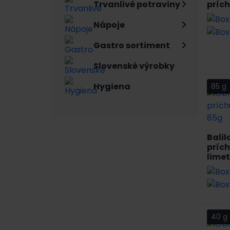
prích
Trvanlivé potraviny
Nápoje
Gastro sortiment
Slovenské výrobky
Hygiena
85 g
Balil
prích
lime
40 g