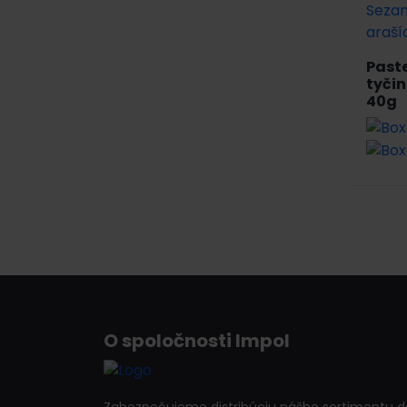
Past
tyčin
40g
O spoločnosti Impol
Zabezpečujeme distribúciu nášho sortimentu d