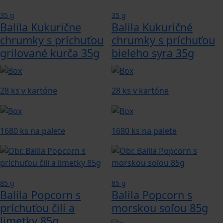
35 g
35 g
Balila Kukurične
Balila Kukuričné
chrumky s príchuťou
chrumky s príchuťou
grilované kurča 35g
bieleho syra 35g
28 ks v kartóne
28 ks v kartóne
1680 ks na palete
1680 ks na palete
85 g
85 g
Balila Popcorn s
Balila Popcorn s
príchuťou čili a
morskou soľou 85g
limetky 85g