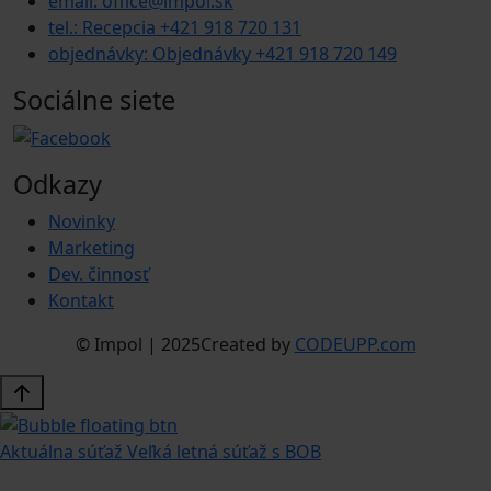
email: office@impol.sk
tel.: Recepcia +421 918 720 131
objednávky: Objednávky +421 918 720 149
Sociálne siete
Odkazy
Novinky
Marketing
Dev. činnosť
Kontakt
© Impol | 2025
Created by
CODEUPP.com
Aktuálna súťaž
Veľká letná súťaž s BOB