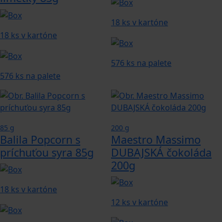
18 ks v kartóne
18 ks v kartóne
576 ks na palete
576 ks na palete
85 g
200 g
Balila Popcorn s
Maestro Massimo
príchuťou syra 85g
DUBAJSKÁ čokoláda
200g
18 ks v kartóne
12 ks v kartóne