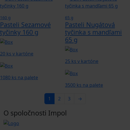
160 g
65 g
Pasteli Sezamové
Pasteli Nugátová
tyčinky 160 g
tyčinka s mandľami
65 g
20 ks v kartóne
25 ks v kartóne
1080 ks na palete
3500 ks na palete
1
2
3
→
O spoločnosti Impol