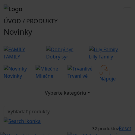
ÚVOD / PRODUKTY
Novinky
FAMILY
Dobrý syr
Lilly Family
G
Novinky
Mliečne
Trvanlivé
G
Nápoje
Vyberte kategóriu
Reset
32 produktov