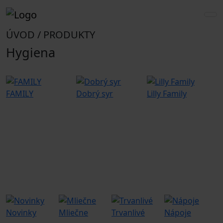
ÚVOD / PRODUKTY
Hygiena
FAMILY
Dobrý syr
Lilly Family
G
Novinky
Mliečne
Trvanlivé
Nápoje
G