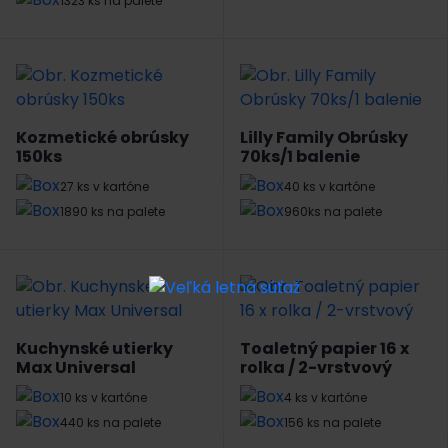
1323 ks na palete
Kozmetické obrúsky
Lilly Family Obrúsky
150ks
70ks/1 balenie
27 ks v kartóne
40 ks v kartóne
1890 ks na palete
960ks na palete
Kuchynské utierky
Toaletný papier 16 x
Max Universal
rolka / 2-vrstvový
10 ks v kartóne
4 ks v kartóne
440 ks na palete
156 ks na palete