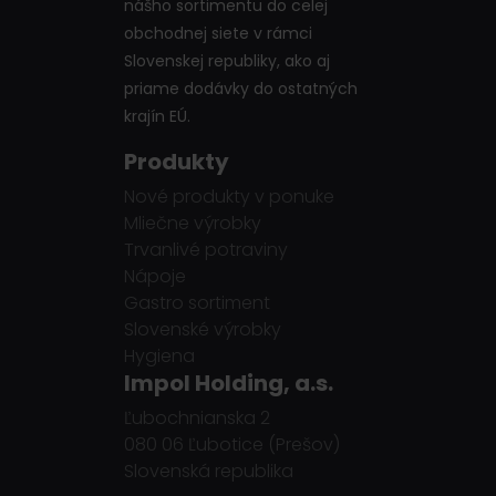
nášho sortimentu do celej
obchodnej siete v rámci
Slovenskej republiky, ako aj
priame dodávky do ostatných
krajín EÚ.
Produkty
Nové produkty v ponuke
Mliečne výrobky
Trvanlivé potraviny
Nápoje
Gastro sortiment
Slovenské výrobky
Hygiena
Impol Holding, a.s.
Ľubochnianska 2
080 06 Ľubotice (Prešov)
Slovenská republika