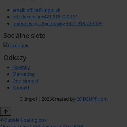
email: office@impol.sk
tel.: Recepcia +421 918 720 131
objednávky: Objednávky +421 918 720 149
Sociálne siete
Odkazy
Novinky
Marketing
Dev. činnosť
Kontakt
© Impol | 2025
Created by
CODEUPP.com
Aktuálna súťaž
Veľká letná súťaž s BOB