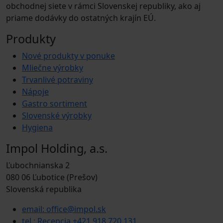
obchodnej siete v rámci Slovenskej republiky, ako aj
priame dodávky do ostatných krajín EÚ.
Produkty
Nové produkty v ponuke
Mliečne výrobky
Trvanlivé potraviny
Nápoje
Gastro sortiment
Slovenské výrobky
Hygiena
Impol Holding, a.s.
Ľubochnianska 2
080 06 Ľubotice (Prešov)
Slovenská republika
email: office@impol.sk
tel.: Recepcia +421 918 720 131