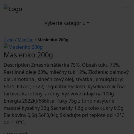
Vyberte kategóriu
Úvod
/
Mliečne
/
Maslenko 200g
Maslenko 200g
Description Zmesná nátierka 75%. Obsah tuku 75%.
Rastlinné oleje 63%, mliečny tuk 12%. Zloženie: palmový
olej, smotana , slnečnicový olej, srvátka , emulgátory:
E471, E472c, E322; regulátor kyslosti: kyselina mliečna;
farbivo: karotény; arómy. Výživové údaje na 100g:
Energia 2822kJ/686kcal Tuky 75g z toho nasýtené
mastné kyseliny 33g Sacharidy 1,6g z toho cukry 0,9g
Bielkoviny 0,6g Soľ 0,04g Skladujte pri teplote od +2°C
do +10°C.