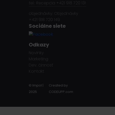
tel.: Recepcia +421 918 720 131
objednávky: Objednávky
+421 918 720 149
Sociálne siete
Odkazy
Novinky
Marketing
Dev. činnosť
Kontakt
© Impol |
Created by
2025
CODEUPP.com