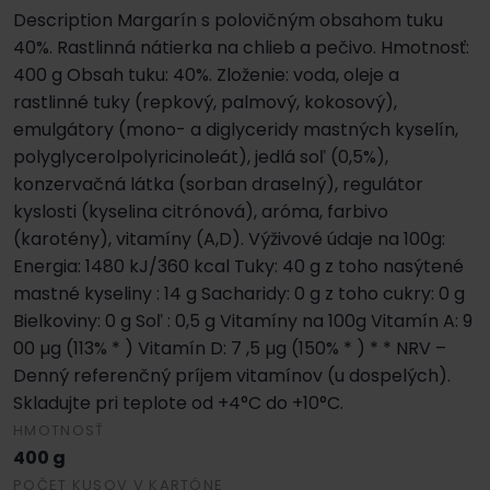
Description Margarín s polovičným obsahom tuku
40%. Rastlinná nátierka na chlieb a pečivo. Hmotnosť:
400 g Obsah tuku: 40%. Zloženie: voda, oleje a
rastlinné tuky (repkový, palmový, kokosový),
emulgátory (mono- a diglyceridy mastných kyselín,
polyglycerolpolyricinoleát), jedlá soľ (0,5%),
konzervačná látka (sorban draselný), regulátor
kyslosti (kyselina citrónová), aróma, farbivo
(karotény), vitamíny (A,D). Výživové údaje na 100g:
Energia: 1480 kJ/360 kcal Tuky: 40 g z toho nasýtené
mastné kyseliny : 14 g Sacharidy: 0 g z toho cukry: 0 g
Bielkoviny: 0 g Soľ : 0,5 g Vitamíny na 100g Vitamín A: 9
00 µg (113% * ) Vitamín D: 7 ,5 µg (150% * ) * * NRV –
Denný referenčný príjem vitamínov (u dospelých).
Skladujte pri teplote od +4°C do +10°C.
HMOTNOSŤ
400 g
POČET KUSOV V KARTÓNE