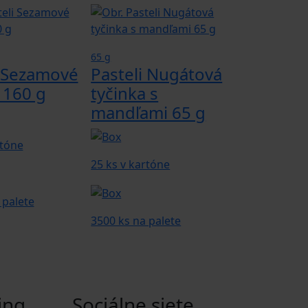
65 g
i Sezamové
Pasteli Nugátová
 160 g
tyčinka s
mandľami 65 g
rtóne
25 ks v kartóne
 palete
3500 ks na palete
ing,
Sociálne siete