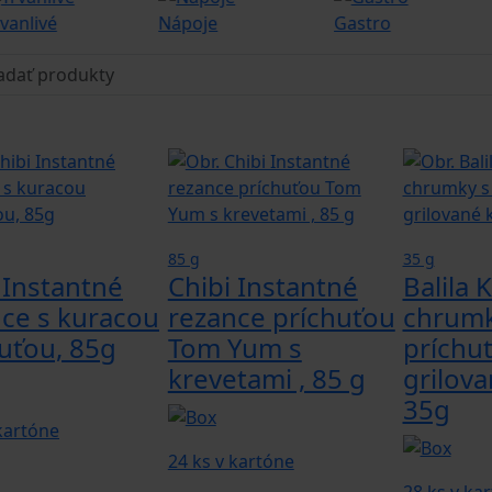
vanlivé
Nápoje
Gastro
85 g
35 g
 Instantné
Chibi Instantné
Balila 
ce s kuracou
rezance príchuťou
chrumk
uťou, 85g
Tom Yum s
príchu
krevetami , 85 g
grilov
35g
 kartóne
24 ks v kartóne