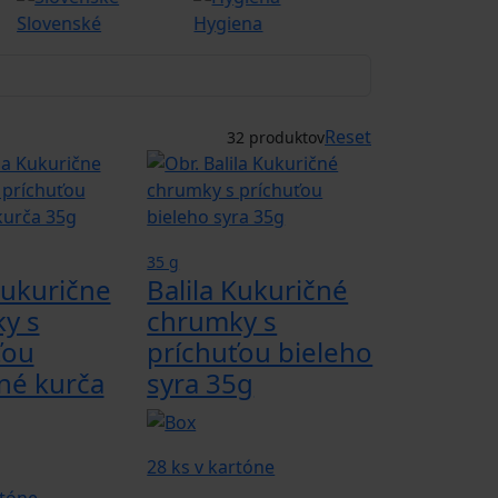
Slovenské
Hygiena
Novinky
Reset
32 produktov
35 g
Kukurične
Balila Kukuričné
y s
chrumky s
ťou
príchuťou bieleho
ané kurča
syra 35g
28 ks v kartóne