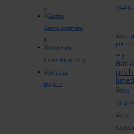
1344 ks
Gastro sortiment
85 g
Slovenské výrobky
Balil
prích
limet
Hygiena
18 ks v
576 ks n