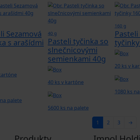
160 g
li Sezamová
Pastel
40 g
Pasteli tyčinka so
ka s arašídmi
tyčinky
slnečnicovými
semienkami 40g
20 ks v ka
 kartóne
40 ks v kartóne
1080 ks na
 na palete
5600 ks na palete
1
2
3
→
Produkty
Impol Hold