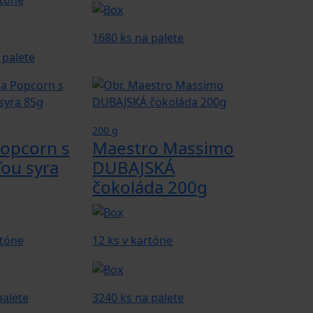
rtóne
1680 ks na palete
 palete
200 g
Popcorn s
Maestro Massimo
ťou syra
DUBAJSKÁ
čokoláda 200g
rtóne
12 ks v kartóne
palete
3240 ks na palete