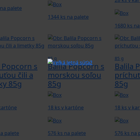
28 ks v ka
 na palete
1344 ks na palete
1680 ks na
85 g
85 g
a Popcorn s
Balila Popcorn s
Balila 
uťou čili a
morskou soľou
príchu
ky 85g
85g
85g
 kartóne
18 ks v kartóne
18 ks v ka
a palete
576 ks na palete
576 ks na 