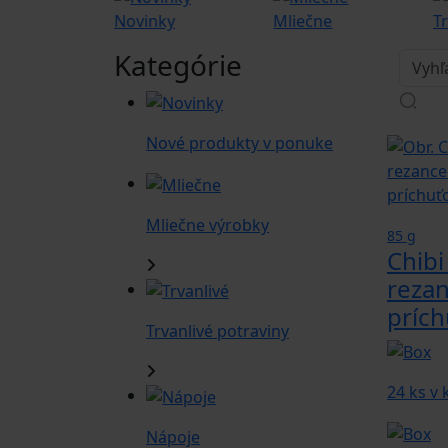
na
Novinky
Mliečne
Tr
Kategórie
Nové produkty v ponuke
Mliečne výrobky
85 g
Chibi
rezan
prích
Trvanlivé potraviny
24 ks v
Nápoje