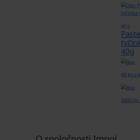
40 g
Paste
tyčin
40g
40 ks v
5600 ks
O spoločnosti Impol