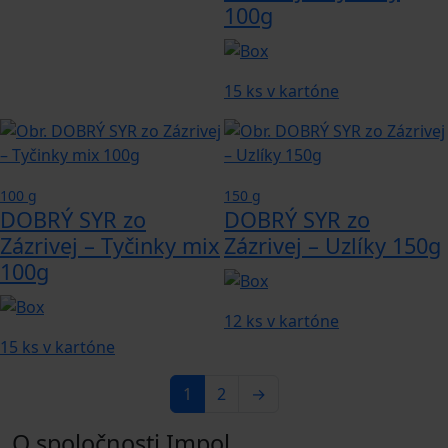
100g
15 ks v kartóne
100 g
150 g
DOBRÝ SYR zo
DOBRÝ SYR zo
Zázrivej – Tyčinky mix
Zázrivej – Uzlíky 150g
100g
12 ks v kartóne
15 ks v kartóne
1
2
→
O spoločnosti Impol