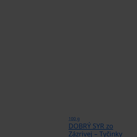
100 g
DOBRÝ SYR zo
Zázrivej – Tyčinky