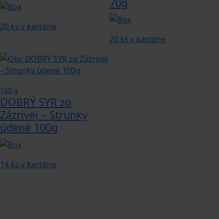
70g
20 ks v kartóne
20 ks v kartóne
100 g
DOBRÝ SYR zo
Zázrivej – Strunky
údené 100g
14 ks v kartóne