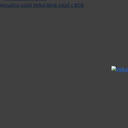
Aktuálna súťaž
Veľká letná súťaž s BOB