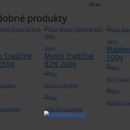
30 ks
dobné produkty
100 g
Maslen
200 g
o Tradičné
Maslo Tradičné
100g
250g
82% 200g
60 ks v ka
 kartóne
50 ks v kartóne
6000 ks na
 na palete
3000 ks na palete