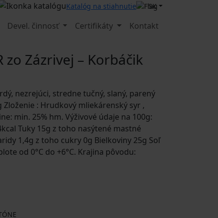
SK
Katalóg na stiahnutie
Devel. činnosť
Certifikáty
Kontakt
zo Zázrivej – Korbáčik
rdý, nezrejúci, stredne tučný, slaný, parený
g Zloženie : Hrudkový mliekárenský syr ,
ušine: min. 25% hm. Výživové údaje na 100g:
4kcal Tuky 15g z toho nasýtené mastné
aridy 1,4g z toho cukry 0g Bielkoviny 25g Soľ
eplote od 0°C do +6°C. Krajina pôvodu:
RTÓNE