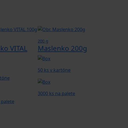
200 g
ko VITAL
Maslenko 200g
50 ks v kartóne
rtóne
3000 ks na palete
 palete