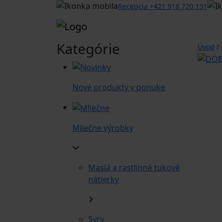
Recepcia +421 918 720 131
Kategórie
Úvod
/
Nové produkty v ponuke
Mliečne výrobky
Maslá a rastlinné tukové
nátierky
Syry