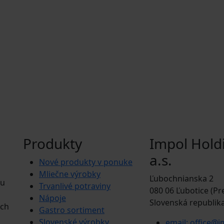
Produkty
Impol Hold
a.s.
Nové produkty v ponuke
Mliečne výrobky
Ľubochnianska 2
tu
Trvanlivé potraviny
080 06 Ľubotice (Pr
Nápoje
Slovenská republik
ých
Gastro sortiment
Slovenské výrobky
email: office@i