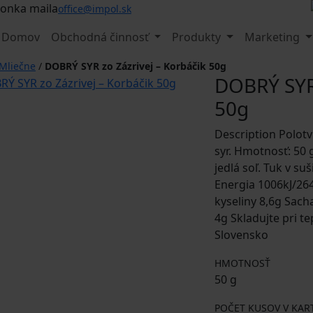
office@impol.sk
Domov
Obchodná činnosť
Produkty
Marketing
Mliečne
/
DOBRÝ SYR zo Zázrivej – Korbáčik 50g
DOBRÝ SYR 
50g
Description Polotv
syr. Hmotnosť: 50 
jedlá soľ. Tuk v s
Energia 1006kJ/26
kyseliny 8,6g Sach
4g Skladujte pri t
Slovensko
HMOTNOSŤ
50 g
POČET KUSOV V KA