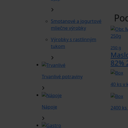
Po
Smotanové a jogurtové
mliečne výrobky
Výrobky s rastlinným
tukom
250 g
Masl
82% 
Trvanlivé potraviny
40 ks v
Nápoje
2400 ks