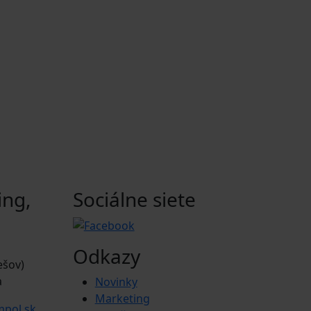
ing,
Sociálne siete
Odkazy
ešov)
a
Novinky
Marketing
mpol.sk