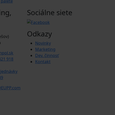
 palete
ing,
Sociálne siete
Odkazy
ešov)
a
Novinky
Marketing
mpol.sk
Dev. činnosť
+421 918
Kontakt
bjednávky
49
EUPP.com