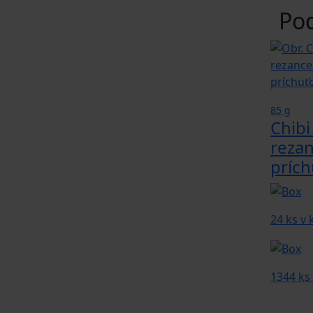
Po
85 g
Chibi
rezan
prích
24 ks v
1344 ks