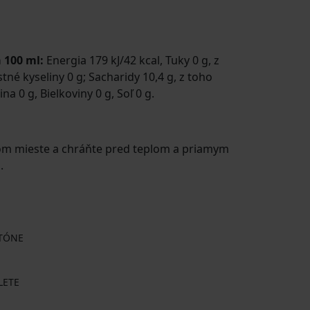
a 100 ml:
Energia 179 kJ/42 kcal, Tuky 0 g, z
né kyseliny 0 g; Sacharidy 10,4 g, z toho
na 0 g, Bielkoviny 0 g, Soľ 0 g.
om mieste a chráňte pred teplom a priamym
.
RTÓNE
LETE