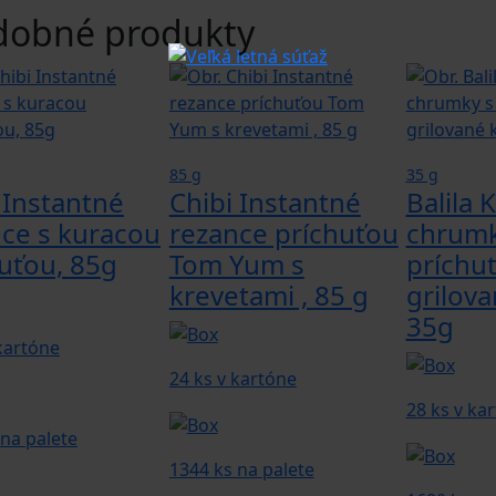
dobné produkty
85 g
35 g
 Instantné
Chibi Instantné
Balila 
ce s kuracou
rezance príchuťou
chrumk
uťou, 85g
Tom Yum s
príchu
krevetami , 85 g
grilov
35g
 kartóne
24 ks v kartóne
28 ks v ka
 na palete
1344 ks na palete