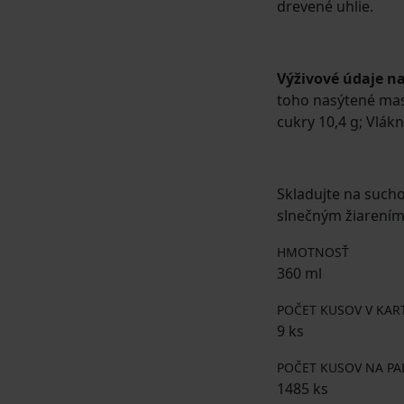
drevené uhlie.
Výživové údaje n
toho nasýtené mast
cukry 10,4 g; Vlákni
Skladujte na such
slnečným žiarením
HMOTNOSŤ
360 ml
POČET KUSOV V KA
9 ks
POČET KUSOV NA PA
1485 ks