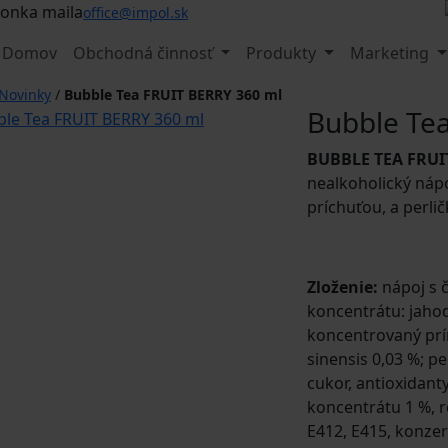
office@impol.sk
Domov
Obchodná činnosť
Produkty
Marketing
Novinky
/
Bubble Tea FRUIT BERRY 360 ml
Bubble Te
BUBBLE TEA FRU
nealkoholický náp
príchuťou, a perli
Zloženie:
nápoj s 
koncentrátu: jahod
koncentrovaný prír
sinensis 0,03 %; p
cukor, antioxidant
koncentrátu 1 %, r
E412, E415, konzer