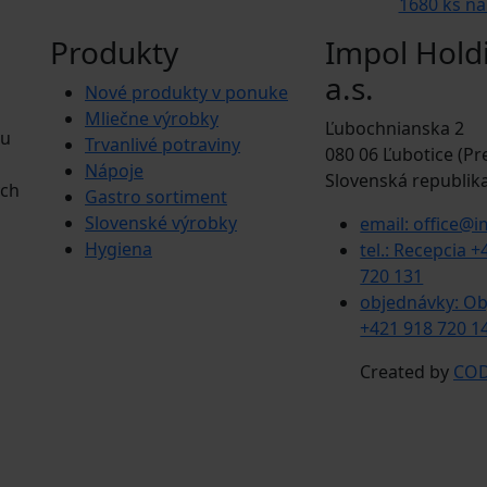
1680 ks na
Produkty
Impol Hold
a.s.
Nové produkty v ponuke
Mliečne výrobky
Ľubochnianska 2
tu
Trvanlivé potraviny
080 06 Ľubotice (Pr
Nápoje
Slovenská republik
ých
Gastro sortiment
Slovenské výrobky
email: office@i
Hygiena
tel.: Recepcia 
720 131
objednávky: O
+421 918 720 1
Created by
COD