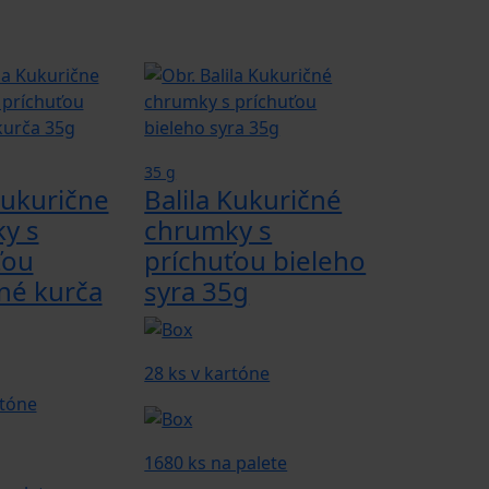
35 g
Kukurične
Balila Kukuričné
y s
chrumky s
ťou
príchuťou bieleho
ané kurča
syra 35g
28 ks v kartóne
rtóne
1680 ks na palete