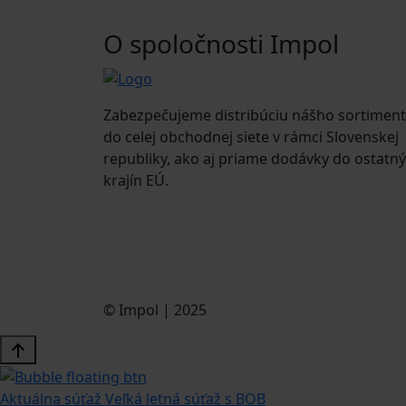
O spoločnosti Impol
Zabezpečujeme distribúciu nášho sortimen
do celej obchodnej siete v rámci Slovenskej
republiky, ako aj priame dodávky do ostatn
krajín EÚ.
© Impol | 2025
Aktuálna súťaž
Veľká letná súťaž s BOB