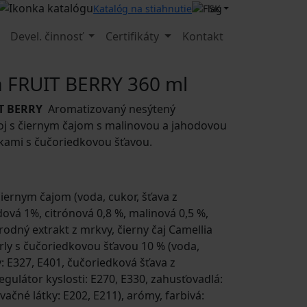
SK
Katalóg na stiahnutie
Devel. činnosť
Certifikáty
Kontakt
a FRUIT BERRY 360 ml
IT BERRY
Aromatizovaný nesýtený
oj s čiernym čajom s malinovou a jahodovou
čkami s čučoriedkovou šťavou.
čiernym čajom (voda, cukor, šťava z
ová 1%, citrónová 0,8 %, malinová 0,5 %,
odný extrakt z mrkvy, čierny čaj Camellia
erly s čučoriedkovou šťavou 10 % (voda,
y: E327, E401, čučoriedková šťava z
egulátor kyslosti: E270, E330, zahusťovadlá:
vačné látky: E202, E211), arómy, farbivá: