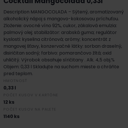
Cocktail Mangocolada 0,33l
Description MANGOCOLADA – Sýtený, aromatizovaný
alkoholický nápoj s mangovo-kokosovou príchuťou.
Zloženie: ovocné víno 92%, cukor, zákalová emulzia:
palmový olej; stabilizátor: arabská guma; regulátor
kyslosti: kyselina citrónová; arómy; koncentrát z
mangovej šťavy, konzervačné látky: sorban draselný,
disiričitan sodný; farbivo: pomarančovo žltá; oxid
uhličitý. Výrobok obsahuje síričitany . Alk. 4,5 obj.%
Objem: 0,33 l Skladujte na suchom mieste a chráňte
pred teplom.
HMOTNOSŤ
0,33 l
POČET KUSOV V KARTÓNE
12 ks
POČET KUSOV NA PALETE
1140 ks