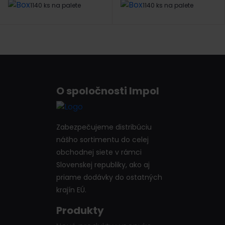
1140 ks na palete
1140 ks na palete
O spoločnosti Impol
Zabezpečujeme distribúciu
nášho sortimentu do celej
obchodnej siete v rámci
Slovenskej republiky, ako aj
priame dodávky do ostatných
krajín EÚ.
Produkty