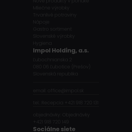
Nové produkty v ponuke
Mliečne výrobky
Trvanlivé potraviny
Nápoje
Gastro sortiment
Slovenské výrobky
Hygiena
Impol Holding, a.s.
Ľubochnianska 2
080 06 Ľubotice (Prešov)
Slovenská republika
email: office@impol.sk
tel.: Recepcia +421 918 720 131
objednávky: Objednávky
+421 918 720 149
Sociálne siete