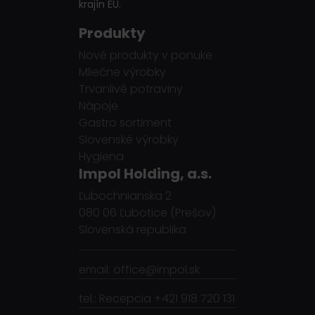
krajín EÚ.
Produkty
Nové produkty v ponuke
Mliečne výrobky
Trvanlivé potraviny
Nápoje
Gastro sortiment
Slovenské výrobky
Hygiena
Impol Holding, a.s.
Ľubochnianska 2
080 06 Ľubotice (Prešov)
Slovenská republika
email: office@impol.sk
tel.: Recepcia +421 918 720 131