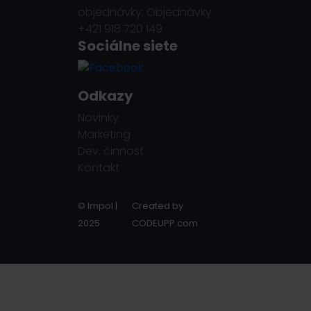
objednávky: Objednávky
+421 918 720 149
Sociálne siete
Odkazy
Novinky
Marketing
Dev. činnosť
Kontakt
© Impol |
Created by
2025
CODEUPP.com