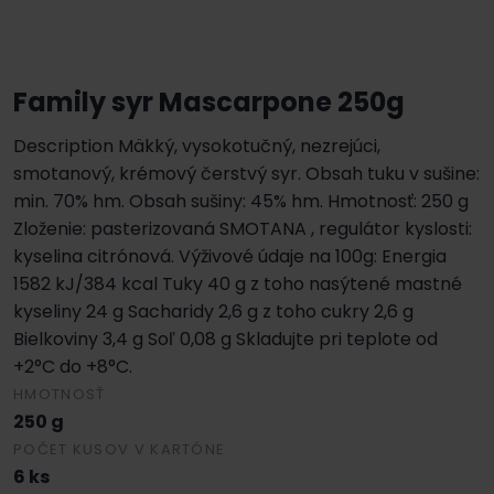
Family syr Mascarpone 250g
Description Mäkký, vysokotučný, nezrejúci,
smotanový, krémový čerstvý syr. Obsah tuku v sušine:
min. 70% hm. Obsah sušiny: 45% hm. Hmotnosť: 250 g
Zloženie: pasterizovaná SMOTANA , regulátor kyslosti:
kyselina citrónová. Výživové údaje na 100g: Energia
1582 kJ/384 kcal Tuky 40 g z toho nasýtené mastné
kyseliny 24 g Sacharidy 2,6 g z toho cukry 2,6 g
Bielkoviny 3,4 g Soľ 0,08 g Skladujte pri teplote od
+2°C do +8°C.
HMOTNOSŤ
250 g
POČET KUSOV V KARTÓNE
6 ks