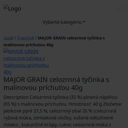
Vyberte kategóriu
Úvod
/
Trvanlivé
/
MAJOR GRAIN celozrnná tyčinka s
malinovou príchuťou 40g
MAJOR GRAIN celozrnná tyčinka s
malinovou príchuťou 40g
Description Celozrnná tyčinka (35 %) plnená náplňou
(65 %) s malinovou príchuťou. Hmotnosť: 40 g Zloženie:
jablkové pyré 37,5 %; celozrnný obal 35 % (celozrnná
ryžová múka, zemiakové vločky, sušené odtučnené
mlieko , kukuričné krúpy, cukor, celozrnná múka z