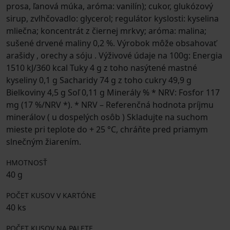
prosa, ľanová múka, aróma: vanilín); cukor, glukózový
sirup, zvlhčovadlo: glycerol; regulátor kyslosti: kyselina
mliečna; koncentrát z čiernej mrkvy; aróma: malina;
sušené drvené maliny 0,2 %. Výrobok môže obsahovať
arašidy , orechy a sóju . Výživové údaje na 100g: Energia
1510 kJ/360 kcal Tuky 4 g z toho nasýtené mastné
kyseliny 0,1 g Sacharidy 74 g z toho cukry 49,9 g
Bielkoviny 4,5 g Soľ 0,11 g Minerály % * NRV: Fosfor 117
mg (17 %/NRV *). * NRV – Referenčná hodnota príjmu
minerálov ( u dospelých osôb ) Skladujte na suchom
mieste pri teplote do + 25 °C, chráňte pred priamym
slnečným žiarením.
HMOTNOSŤ
40 g
POČET KUSOV V KARTÓNE
40 ks
POČET KUSOV NA PALETE