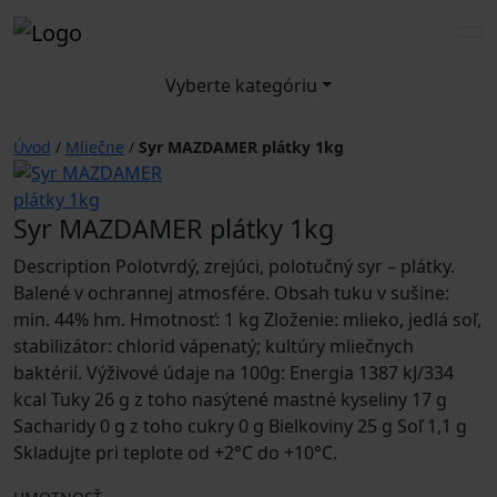
Vyberte kategóriu
Úvod
/
Mliečne
/
Syr MAZDAMER plátky 1kg
Syr MAZDAMER plátky 1kg
Description Polotvrdý, zrejúci, polotučný syr – plátky.
Balené v ochrannej atmosfére. Obsah tuku v sušine:
min. 44% hm. Hmotnosť: 1 kg Zloženie: mlieko, jedlá soľ,
stabilizátor: chlorid vápenatý; kultúry mliečnych
baktérií. Výživové údaje na 100g: Energia 1387 kJ/334
kcal Tuky 26 g z toho nasýtené mastné kyseliny 17 g
Sacharidy 0 g z toho cukry 0 g Bielkoviny 25 g Soľ 1,1 g
Skladujte pri teplote od +2°C do +10°C.