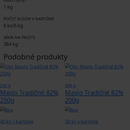
HMOTNOSŤ
1 kg
POČET KUSOV V KARTÓNE
6 ks/6 kg
VÁHA NA PALETE
384 kg
Podobné produkty
250 g
200 g
Maslo Tradičné 82%
Maslo Tradičné 82%
250g
200g
40 ks v kartóne
50 ks v kartóne