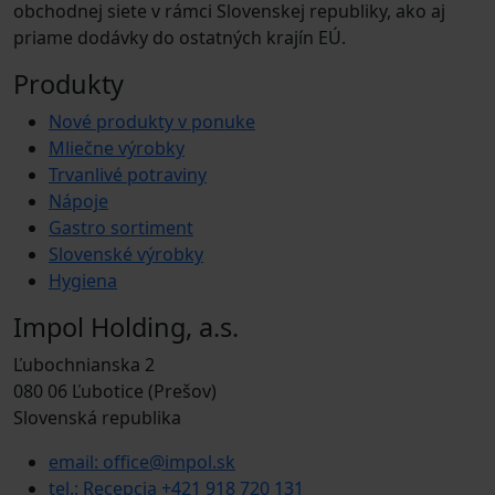
obchodnej siete v rámci Slovenskej republiky, ako aj
priame dodávky do ostatných krajín EÚ.
Produkty
Nové produkty v ponuke
Mliečne výrobky
Trvanlivé potraviny
Nápoje
Gastro sortiment
Slovenské výrobky
Hygiena
Impol Holding, a.s.
Ľubochnianska 2
080 06 Ľubotice (Prešov)
Slovenská republika
email: office@impol.sk
tel.: Recepcia +421 918 720 131